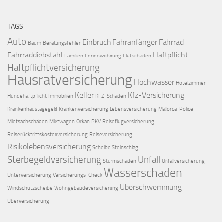
TAGS
Auto
Einbruch
Fahranfänger
Fahrrad
Baum
Beratungsfehler
Fahrraddiebstahl
Haftpflicht
Familien
Ferienwohnung
Flutschaden
Haftpflichtversicherung
Hausratversicherung
Hochwasser
Hotelzimmer
Keller
Kfz-Versicherung
Hundehaftpflicht
Immobilien
KFZ-Schaden
Krankenhaustagegeld
Krankenversicherung
Lebensversicherung
Mallorca-Police
Mietsachschäden
Mietwagen
Orkan
PKV
Reiseflugversicherung
Reiserücktrittskostenversicherung
Reiseversicherung
Risikolebensversicherung
Scheibe
Steinschlag
Sterbegeldversicherung
Unfall
Sturmschaden
Unfallversicherung
Wasserschaden
Unterversicherung
Versicherungs-Check
Überschwemmung
Windschutzscheibe
Wohngebäudeversicherung
Überversicherung