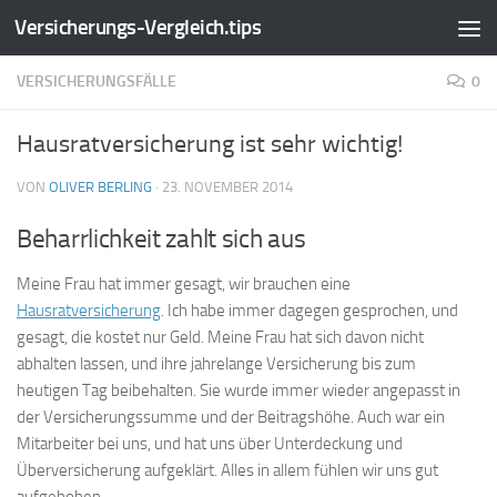
Versicherungs-Vergleich.tips
Zum Inhalt springen
VERSICHERUNGSFÄLLE
0
Hausratversicherung ist sehr wichtig!
VON
OLIVER BERLING
·
23. NOVEMBER 2014
Beharrlichkeit zahlt sich aus
Meine Frau hat immer gesagt, wir brauchen eine
Hausratversicherung
. Ich habe immer dagegen gesprochen, und
gesagt, die kostet nur Geld. Meine Frau hat sich davon nicht
abhalten lassen, und ihre jahrelange Versicherung bis zum
heutigen Tag beibehalten. Sie wurde immer wieder angepasst in
der Versicherungssumme und der Beitragshöhe. Auch war ein
Mitarbeiter bei uns, und hat uns über Unterdeckung und
Überversicherung aufgeklärt. Alles in allem fühlen wir uns gut