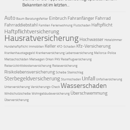
Bekannten ist im letzten...
Auto
Einbruch
Fahranfänger
Fahrrad
Baum
Beratungsfehler
Fahrraddiebstahl
Haftpflicht
Familien
Ferienwohnung
Flutschaden
Haftpflichtversicherung
Hausratversicherung
Hochwasser
Hotelzimmer
Keller
Kfz-Versicherung
Hundehaftpflicht
Immobilien
KFZ-Schaden
Krankenhaustagegeld
Krankenversicherung
Lebensversicherung
Mallorca-Police
Mietsachschäden
Mietwagen
Orkan
PKV
Reiseflugversicherung
Reiserücktrittskostenversicherung
Reiseversicherung
Risikolebensversicherung
Scheibe
Steinschlag
Sterbegeldversicherung
Unfall
Sturmschaden
Unfallversicherung
Wasserschaden
Unterversicherung
Versicherungs-Check
Überschwemmung
Windschutzscheibe
Wohngebäudeversicherung
Überversicherung