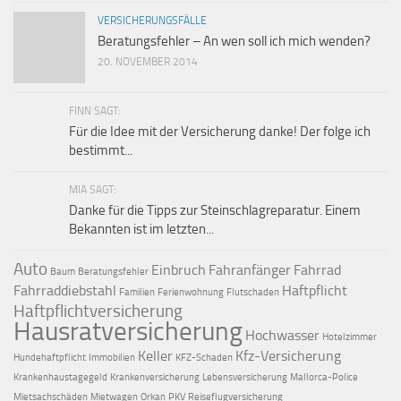
VERSICHERUNGSFÄLLE
Beratungsfehler – An wen soll ich mich wenden?
20. NOVEMBER 2014
FINN SAGT:
Für die Idee mit der Versicherung danke! Der folge ich
bestimmt...
MIA SAGT:
Danke für die Tipps zur Steinschlagreparatur. Einem
Bekannten ist im letzten...
Auto
Einbruch
Fahranfänger
Fahrrad
Baum
Beratungsfehler
Fahrraddiebstahl
Haftpflicht
Familien
Ferienwohnung
Flutschaden
Haftpflichtversicherung
Hausratversicherung
Hochwasser
Hotelzimmer
Keller
Kfz-Versicherung
Hundehaftpflicht
Immobilien
KFZ-Schaden
Krankenhaustagegeld
Krankenversicherung
Lebensversicherung
Mallorca-Police
Mietsachschäden
Mietwagen
Orkan
PKV
Reiseflugversicherung