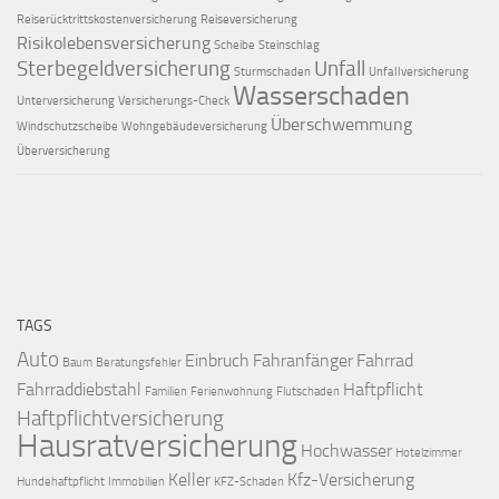
Reiserücktrittskostenversicherung
Reiseversicherung
Risikolebensversicherung
Scheibe
Steinschlag
Sterbegeldversicherung
Unfall
Sturmschaden
Unfallversicherung
Wasserschaden
Unterversicherung
Versicherungs-Check
Überschwemmung
Windschutzscheibe
Wohngebäudeversicherung
Überversicherung
TAGS
Auto
Einbruch
Fahranfänger
Fahrrad
Baum
Beratungsfehler
Fahrraddiebstahl
Haftpflicht
Familien
Ferienwohnung
Flutschaden
Haftpflichtversicherung
Hausratversicherung
Hochwasser
Hotelzimmer
Keller
Kfz-Versicherung
Hundehaftpflicht
Immobilien
KFZ-Schaden