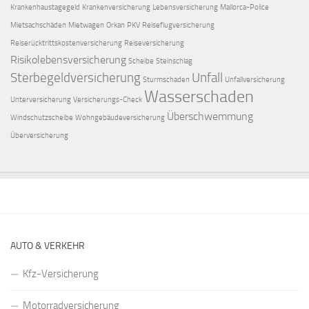
Krankenhaustagegeld
Krankenversicherung
Lebensversicherung
Mallorca-Police
Mietsachschäden
Mietwagen
Orkan
PKV
Reiseflugversicherung
Reiserücktrittskostenversicherung
Reiseversicherung
Risikolebensversicherung
Scheibe
Steinschlag
Sterbegeldversicherung
Unfall
Sturmschaden
Unfallversicherung
Wasserschaden
Unterversicherung
Versicherungs-Check
Überschwemmung
Windschutzscheibe
Wohngebäudeversicherung
Überversicherung
AUTO & VERKEHR
Kfz-Versicherung
Motorradversicherung