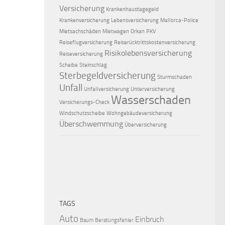
Versicherung
Krankenhaustagegeld
Krankenversicherung
Lebensversicherung
Mallorca-Police
Mietsachschäden
Mietwagen
Orkan
PKV
Reiseflugversicherung
Reiserücktrittskostenversicherung
Risikolebensversicherung
Reiseversicherung
Scheibe
Steinschlag
Sterbegeldversicherung
Sturmschaden
Unfall
Unfallversicherung
Unterversicherung
Wasserschaden
Versicherungs-Check
Windschutzscheibe
Wohngebäudeversicherung
Überschwemmung
Überversicherung
TAGS
Auto
Einbruch
Baum
Beratungsfehler