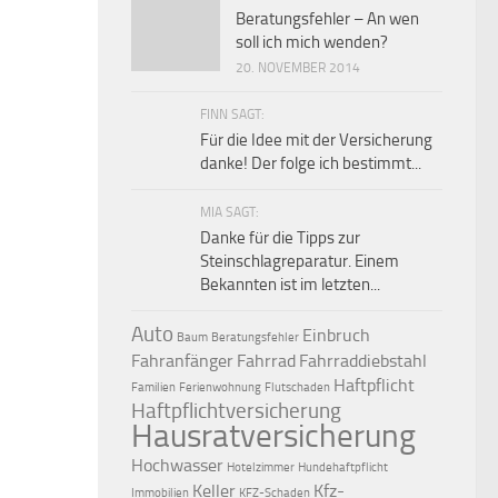
Beratungsfehler – An wen
soll ich mich wenden?
20. NOVEMBER 2014
FINN SAGT:
Für die Idee mit der Versicherung
danke! Der folge ich bestimmt...
MIA SAGT:
Danke für die Tipps zur
Steinschlagreparatur. Einem
Bekannten ist im letzten...
Auto
Einbruch
Baum
Beratungsfehler
Fahranfänger
Fahrrad
Fahrraddiebstahl
Haftpflicht
Familien
Ferienwohnung
Flutschaden
Haftpflichtversicherung
Hausratversicherung
Hochwasser
Hotelzimmer
Hundehaftpflicht
Keller
Kfz-
Immobilien
KFZ-Schaden