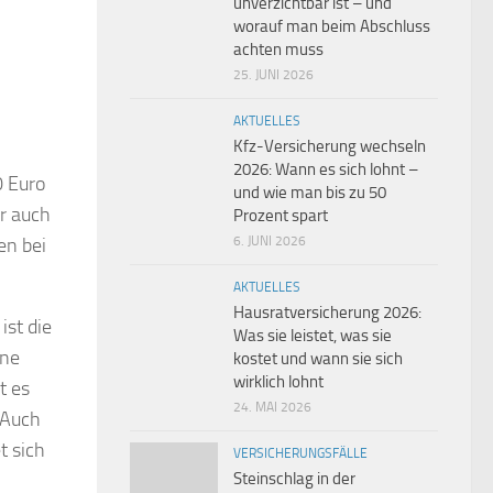
unverzichtbar ist – und
worauf man beim Abschluss
achten muss
25. JUNI 2026
AKTUELLES
Kfz-Versicherung wechseln
2026: Wann es sich lohnt –
0 Euro
und wie man bis zu 50
r auch
Prozent spart
en bei
6. JUNI 2026
AKTUELLES
Hausratversicherung 2026:
ist die
Was sie leistet, was sie
ine
kostet und wann sie sich
wirklich lohnt
t es
24. MAI 2026
 Auch
t sich
VERSICHERUNGSFÄLLE
Steinschlag in der