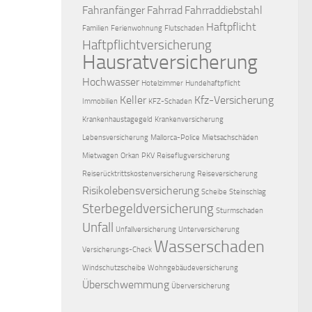
Fahranfänger
Fahrrad
Fahrraddiebstahl
Haftpflicht
Familien
Ferienwohnung
Flutschaden
Haftpflichtversicherung
Hausratversicherung
Hochwasser
Hotelzimmer
Hundehaftpflicht
Keller
Kfz-Versicherung
Immobilien
KFZ-Schaden
Krankenhaustagegeld
Krankenversicherung
Lebensversicherung
Mallorca-Police
Mietsachschäden
Mietwagen
Orkan
PKV
Reiseflugversicherung
Reiserücktrittskostenversicherung
Reiseversicherung
Risikolebensversicherung
Scheibe
Steinschlag
Sterbegeldversicherung
Sturmschaden
Unfall
Unfallversicherung
Unterversicherung
Wasserschaden
Versicherungs-Check
Windschutzscheibe
Wohngebäudeversicherung
Überschwemmung
Überversicherung