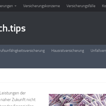
herungen
Versicherungskonzerne
Versicherungsfälle
Ko
h.tips
ufsunfähigkeitsversicherung
Hausratversicherung
Unfallver
Leistungen der
 naher Zukunft nicht