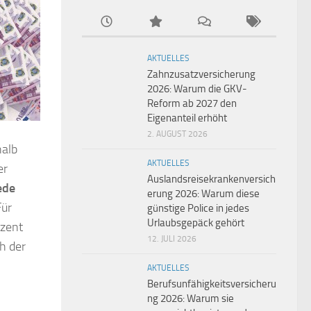
AKTUELLES
Zahnzusatzversicherung
2026: Warum die GKV-
Reform ab 2027 den
Eigenanteil erhöht
2. AUGUST 2026
halb
AKTUELLES
er
Auslandsreisekrankenversich
ede
erung 2026: Warum diese
Für
günstige Police in jedes
Urlaubsgepäck gehört
ozent
12. JULI 2026
h der
AKTUELLES
Berufsunfähigkeitsversicheru
ng 2026: Warum sie