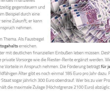
hendes finanzielles
zeitig gegensteuern und
um Beispiel durch eine
ür seine Zukunft, er kann
n Anspruch nehmen.
n Thema. Als Faustregel
ttogehalts
erreichen.
er mit deutlichen finanziellen Einbußen leben müssen. Des
ine private Vorsorge wie die Riester-Rente ergänzt werden. W
he Vorteile in Anspruch nehmen. Die Förderung beträgt
für j
eldfähigen Alter gibt es noch einmal 185 Euro pro Jahr dazu. 
 Staat sogar jährlich 300 Euro obendrauf. Wer bis zu vier Pr
hält die maximale Zulage (Höchstgrenze 2100 Euro) abzüglic