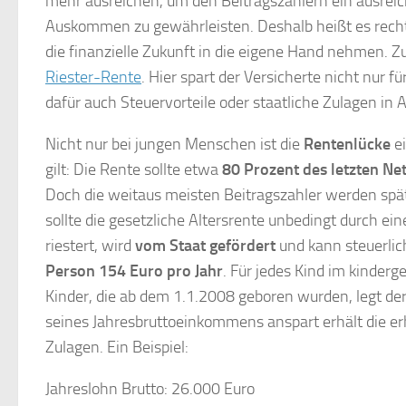
mehr ausreichen, um den Beitragszahlern ein ausreic
Auskommen zu gewährleisten. Deshalb heißt es recht
die finanzielle Zukunft in die eigene Hand nehmen. Z
Riester-Rente
. Hier spart der Versicherte nicht nur f
dafür auch Steuervorteile oder staatliche Zulagen i
Nicht nur bei jungen Menschen ist die
Rentenlücke
ei
gilt: Die Rente sollte etwa
80 Prozent des letzten Ne
Doch die weitaus meisten Beitragszahler werden spät
sollte die gesetzliche Altersrente unbedingt durch e
riestert, wird
vom Staat gefördert
und kann steuerlic
Person 154 Euro pro Jahr
. Für jedes Kind im kinderg
Kinder, die ab dem 1.1.2008 geboren wurden, legt der
seines Jahresbruttoeinkommens anspart erhält die er
Zulagen. Ein Beispiel:
Jahreslohn Brutto: 26.000 Euro