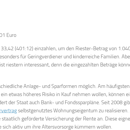
401 Euro
h 33,42 (401:12) einzahlen, um den Riester-Betrag von 1.04
sonders für Geringverdiener und kinderreiche Familien. Abe
 riestern interessant, denn die eingezahlten Beträge könn
schiedliche Anlage- und Sparformen möglich. Am häufigsten 
ie ein etwas höheres Risiko in Kauf nehmen wollen, können e
rt der Staat auch Bank- und Fondssparpläne. Seit 2008 gib
rvertrag
selbstgenutztes Wohnungseigentum zu realisieren.
taatlich geförderte Versicherung der Rente an. Diese eigne
e sich aktiv um ihre Altersvorsorge kümmern wollen.