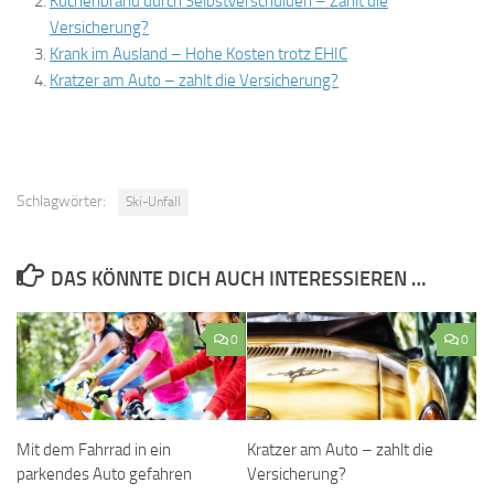
Küchenbrand durch Selbstverschulden – Zahlt die
Versicherung?
Krank im Ausland – Hohe Kosten trotz EHIC
Kratzer am Auto – zahlt die Versicherung?
Schlagwörter:
Ski-Unfall
DAS KÖNNTE DICH AUCH INTERESSIEREN …
0
0
Mit dem Fahrrad in ein
Kratzer am Auto – zahlt die
parkendes Auto gefahren
Versicherung?