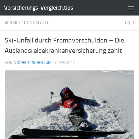
Versicherungs-Vergleich.tips
Zum Inhalt springen
VERSICHERUNGSFÄLLE
1
Ski-Unfall durch Fremdverschulden – Die
Auslandsreisekrankenversicherung zahlt
VON
NORBERT SCHOLLUM
·
7. MAI 2017