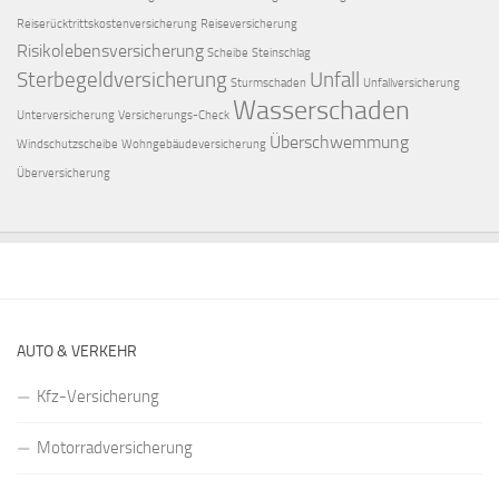
Reiserücktrittskostenversicherung
Reiseversicherung
Risikolebensversicherung
Scheibe
Steinschlag
Sterbegeldversicherung
Unfall
Sturmschaden
Unfallversicherung
Wasserschaden
Unterversicherung
Versicherungs-Check
Überschwemmung
Windschutzscheibe
Wohngebäudeversicherung
Überversicherung
AUTO & VERKEHR
Kfz-Versicherung
Motorradversicherung