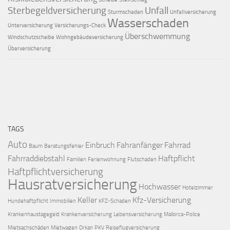
Sterbegeldversicherung
Unfall
Sturmschaden
Unfallversicherung
Wasserschaden
Unterversicherung
Versicherungs-Check
Überschwemmung
Windschutzscheibe
Wohngebäudeversicherung
Überversicherung
TAGS
Auto
Einbruch
Fahranfänger
Fahrrad
Baum
Beratungsfehler
Fahrraddiebstahl
Haftpflicht
Familien
Ferienwohnung
Flutschaden
Haftpflichtversicherung
Hausratversicherung
Hochwasser
Hotelzimmer
Keller
Kfz-Versicherung
Hundehaftpflicht
Immobilien
KFZ-Schaden
Krankenhaustagegeld
Krankenversicherung
Lebensversicherung
Mallorca-Police
Mietsachschäden
Mietwagen
Orkan
PKV
Reiseflugversicherung