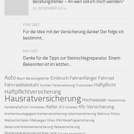
Beratungsfehler – An wen soll ich mich wenden?
20. NOVEMBER 2014
FINN SAGT:
Für die Idee mit der Versicherung danke! Der folge ich
bestimmt...
MIA SAGT:
Danke für die Tipps zur Steinschlagreparatur. Einem
Bekannten ist im letzten...
Auto
Einbruch
Fahranfänger
Fahrrad
Baum
Beratungsfehler
Fahrraddiebstahl
Haftpflicht
Familien
Ferienwohnung
Flutschaden
Haftpflichtversicherung
Hausratversicherung
Hochwasser
Hotelzimmer
Keller
Kfz-Versicherung
Hundehaftpflicht
Immobilien
KFZ-Schaden
Krankenhaustagegeld
Krankenversicherung
Lebensversicherung
Mallorca-Police
Mietsachschäden
Mietwagen
Orkan
PKV
Reiseflugversicherung
Reiserücktrittskostenversicherung
Reiseversicherung
Risikolebensversicherung
Scheibe
Steinschlag