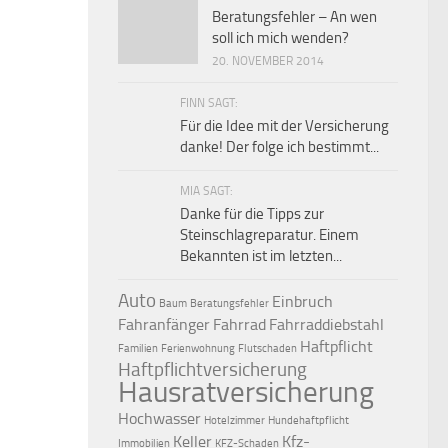
Beratungsfehler – An wen
soll ich mich wenden?
20. NOVEMBER 2014
FINN SAGT:
Für die Idee mit der Versicherung
danke! Der folge ich bestimmt...
MIA SAGT:
Danke für die Tipps zur
Steinschlagreparatur. Einem
Bekannten ist im letzten...
Auto
Einbruch
Baum
Beratungsfehler
Fahranfänger
Fahrrad
Fahrraddiebstahl
Haftpflicht
Familien
Ferienwohnung
Flutschaden
Haftpflichtversicherung
Hausratversicherung
Hochwasser
Hotelzimmer
Hundehaftpflicht
Keller
Kfz-
Immobilien
KFZ-Schaden