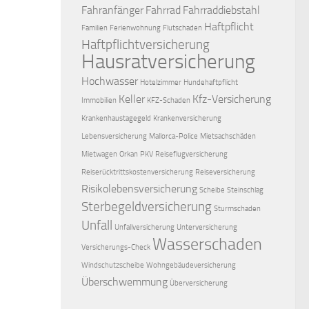
Fahranfänger
Fahrrad
Fahrraddiebstahl
Haftpflicht
Familien
Ferienwohnung
Flutschaden
Haftpflichtversicherung
Hausratversicherung
Hochwasser
Hotelzimmer
Hundehaftpflicht
Keller
Kfz-Versicherung
Immobilien
KFZ-Schaden
Krankenhaustagegeld
Krankenversicherung
Lebensversicherung
Mallorca-Police
Mietsachschäden
Mietwagen
Orkan
PKV
Reiseflugversicherung
Reiserücktrittskostenversicherung
Reiseversicherung
Risikolebensversicherung
Scheibe
Steinschlag
Sterbegeldversicherung
Sturmschaden
Unfall
Unfallversicherung
Unterversicherung
Wasserschaden
Versicherungs-Check
Windschutzscheibe
Wohngebäudeversicherung
Überschwemmung
Überversicherung