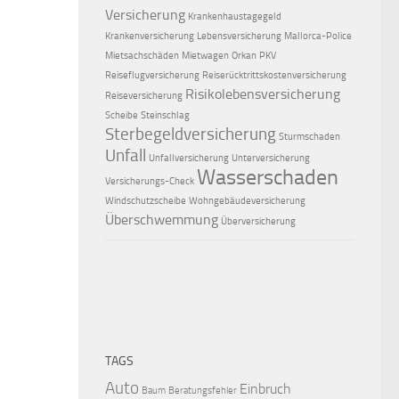
Versicherung
Krankenhaustagegeld
Krankenversicherung
Lebensversicherung
Mallorca-Police
Mietsachschäden
Mietwagen
Orkan
PKV
Reiseflugversicherung
Reiserücktrittskostenversicherung
Risikolebensversicherung
Reiseversicherung
Scheibe
Steinschlag
Sterbegeldversicherung
Sturmschaden
Unfall
Unfallversicherung
Unterversicherung
Wasserschaden
Versicherungs-Check
Windschutzscheibe
Wohngebäudeversicherung
Überschwemmung
Überversicherung
TAGS
Auto
Einbruch
Baum
Beratungsfehler