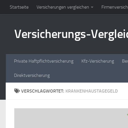
Startseite
Versicherungen vergleichen
Firmenversic
Zum Inhalt springen
Versicherungs-Vergleic
Private Haftpflichtversicherung
Kfz-Versicherung
Ber
Direktversicherung
VERSCHLAGWORTET:
KRANKENHAUSTAGEGELD