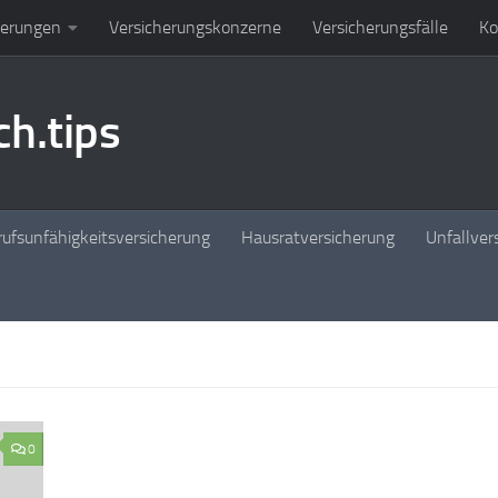
herungen
Versicherungskonzerne
Versicherungsfälle
Ko
h.tips
ufsunfähigkeitsversicherung
Hausratversicherung
Unfallver
0