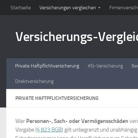
Startseite
Versicherungen vergleichen
Firmenversic
Zum Inhalt springen
Versicherungs-Vergleic
Private Haftpflichtversicherung
Kfz-Versicherung
Ber
Direktversicherung
PRIVATE HAFTPFLICHTVERSICHERUNG
Wer
Personen-, Sach- oder Vermögensschäden
veru
Vorgabe (
§ 823 BGB
) gilt unbegrenzt und unabhängi