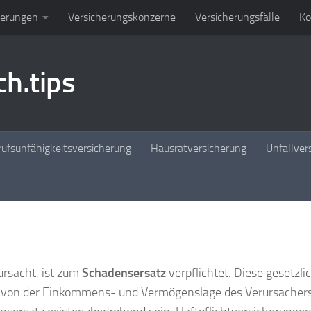
herungen
Versicherungskonzerne
Versicherungsfälle
Ko
h.tips
ufsunfähigkeitsversicherung
Hausratversicherung
Unfallver
rsacht, ist zum
Schadensersatz
verpflichtet. Diese gesetzli
g von der Einkommens- und Vermögenslage des Verursachers