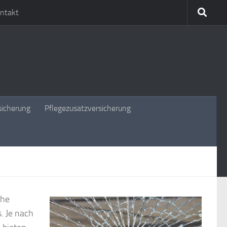
ntakt
sicherung
Pflegezusatzversicherung
che
. Je nach