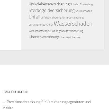
Risikolebensversicherung
Scheibe
Steinschlag
Sterbegeldversicherung
Sturmschaden
Unfall
Unfallversicherung
Unterversicherung
Wasserschaden
Versicherungs-Check
Windschutzscheibe
Wohngebäudeversicherung
Überschwemmung
Überversicherung
EMPFEHLUNGEN
Provisionsabrechnung für Versicherungsagenturen und
Makler