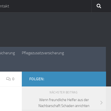
ntakt
sicherung
Pflegezusatzversicherung
0
FOLGEN:
NÄCHSTER BEITRAG
Wenn freundliche Helfer aus der
Nachbarschaft Schaden anrichten