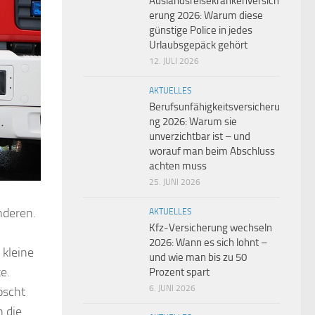
Auslandsreisekrankenversich
erung 2026: Warum diese
günstige Police in jedes
Urlaubsgepäck gehört
12. JULI 2026
AKTUELLES
Berufsunfähigkeitsversicheru
ng 2026: Warum sie
unverzichtbar ist – und
worauf man beim Abschluss
achten muss
25. JUNI 2026
nderen.
AKTUELLES
Kfz-Versicherung wechseln
2026: Wann es sich lohnt –
 kleine
und wie man bis zu 50
e.
Prozent spart
6. JUNI 2026
öscht
n die