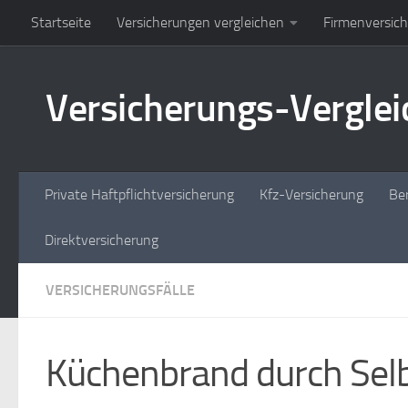
Startseite
Versicherungen vergleichen
Firmenversic
Zum Inhalt springen
Versicherungs-Vergleic
Private Haftpflichtversicherung
Kfz-Versicherung
Ber
Direktversicherung
VERSICHERUNGSFÄLLE
Küchenbrand durch Selb