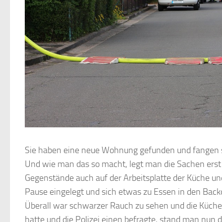
Sie haben eine neue Wohnung gefunden und fangen s
Und wie man das so macht, legt man die Sachen erst e
Gegenstände auch auf der Arbeitsplatte der Küche un
Pause eingelegt und sich etwas zu Essen in den Backo
Überall war schwarzer Rauch zu sehen und die Küche
hatte und die Polizei einen befragte, stand man nun d