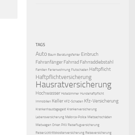
TAGS
Auto
Einbruch
Baum
Beratungsfehler
Fahranfänger
Fahrrad
Fahrraddiebstahl
Haftpflicht
Familien
Ferienwohnung
Flutschaden
Haftpflichtversicherung
Hausratversicherung
Hochwasser
Hotelzimmer
Hundehaftpflicht
Keller
Kfz-Versicherung
Immobilien
KFZ-Schaden
Krankenhaustagegeld
Krankenversicherung
Lebensversicherung
Mallorca-Police
Mietsachschäden
Mietwagen
Orkan
PKV
Reiseflugversicherung
Reiserücktrittskostenversicherung
Reiseversicherung