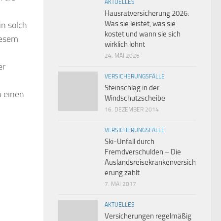
AKTUELLES
Hausratversicherung 2026:
Was sie leistet, was sie
in solch
kostet und wann sie sich
iesem
wirklich lohnt
24. MAI 2026
er
VERSICHERUNGSFÄLLE
Steinschlag in der
h einen
Windschutzscheibe
16. DEZEMBER 2014
VERSICHERUNGSFÄLLE
Ski-Unfall durch
Fremdverschulden – Die
Auslandsreisekrankenversich
erung zahlt
7. MAI 2017
AKTUELLES
Versicherungen regelmäßig