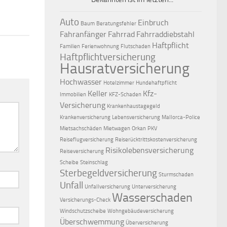
Auto
Einbruch
Baum
Beratungsfehler
Fahranfänger
Fahrrad
Fahrraddiebstahl
Haftpflicht
Familien
Ferienwohnung
Flutschaden
Haftpflichtversicherung
Hausratversicherung
Hochwasser
Hotelzimmer
Hundehaftpflicht
Keller
Kfz-
Immobilien
KFZ-Schaden
Versicherung
Krankenhaustagegeld
Krankenversicherung
Lebensversicherung
Mallorca-Police
Mietsachschäden
Mietwagen
Orkan
PKV
Reiseflugversicherung
Reiserücktrittskostenversicherung
Risikolebensversicherung
Reiseversicherung
Scheibe
Steinschlag
Sterbegeldversicherung
Sturmschaden
Unfall
Unfallversicherung
Unterversicherung
Wasserschaden
Versicherungs-Check
Windschutzscheibe
Wohngebäudeversicherung
Überschwemmung
Überversicherung