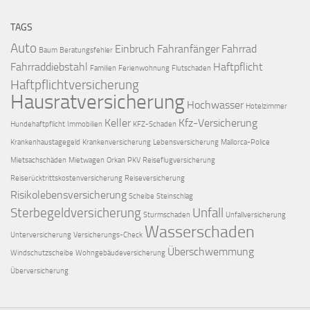
TAGS
Auto
Einbruch
Fahranfänger
Fahrrad
Baum
Beratungsfehler
Fahrraddiebstahl
Haftpflicht
Familien
Ferienwohnung
Flutschaden
Haftpflichtversicherung
Hausratversicherung
Hochwasser
Hotelzimmer
Keller
Kfz-Versicherung
Hundehaftpflicht
Immobilien
KFZ-Schaden
Krankenhaustagegeld
Krankenversicherung
Lebensversicherung
Mallorca-Police
Mietsachschäden
Mietwagen
Orkan
PKV
Reiseflugversicherung
Reiserücktrittskostenversicherung
Reiseversicherung
Risikolebensversicherung
Scheibe
Steinschlag
Sterbegeldversicherung
Unfall
Sturmschaden
Unfallversicherung
Wasserschaden
Unterversicherung
Versicherungs-Check
Überschwemmung
Windschutzscheibe
Wohngebäudeversicherung
Überversicherung