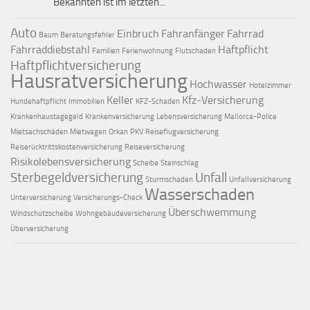
Bekannten ist im letzten...
Auto
Einbruch
Fahranfänger
Fahrrad
Baum
Beratungsfehler
Fahrraddiebstahl
Haftpflicht
Familien
Ferienwohnung
Flutschaden
Haftpflichtversicherung
Hausratversicherung
Hochwasser
Hotelzimmer
Keller
Kfz-Versicherung
Hundehaftpflicht
Immobilien
KFZ-Schaden
Krankenhaustagegeld
Krankenversicherung
Lebensversicherung
Mallorca-Police
Mietsachschäden
Mietwagen
Orkan
PKV
Reiseflugversicherung
Reiserücktrittskostenversicherung
Reiseversicherung
Risikolebensversicherung
Scheibe
Steinschlag
Sterbegeldversicherung
Unfall
Sturmschaden
Unfallversicherung
Wasserschaden
Unterversicherung
Versicherungs-Check
Überschwemmung
Windschutzscheibe
Wohngebäudeversicherung
Überversicherung