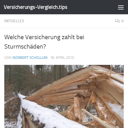
Versicherungs-Vergleich.tips
Zum Inhalt springen
AKTUELLES
0
Welche Versicherung zahlt bei
Sturmschäden?
VON
NORBERT SCHOLLUM
·
18. APRIL 2015