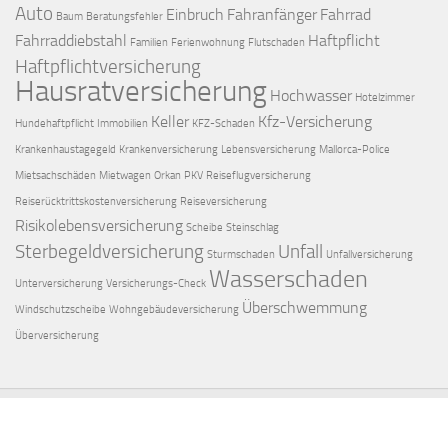
Auto
Einbruch
Fahranfänger
Fahrrad
Baum
Beratungsfehler
Fahrraddiebstahl
Haftpflicht
Familien
Ferienwohnung
Flutschaden
Haftpflichtversicherung
Hausratversicherung
Hochwasser
Hotelzimmer
Keller
Kfz-Versicherung
Hundehaftpflicht
Immobilien
KFZ-Schaden
Krankenhaustagegeld
Krankenversicherung
Lebensversicherung
Mallorca-Police
Mietsachschäden
Mietwagen
Orkan
PKV
Reiseflugversicherung
Reiserücktrittskostenversicherung
Reiseversicherung
Risikolebensversicherung
Scheibe
Steinschlag
Sterbegeldversicherung
Unfall
Sturmschaden
Unfallversicherung
Wasserschaden
Unterversicherung
Versicherungs-Check
Überschwemmung
Windschutzscheibe
Wohngebäudeversicherung
Überversicherung