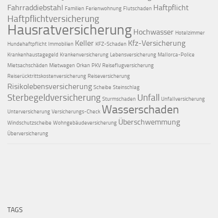
Fahrraddiebstahl
Haftpflicht
Familien
Ferienwohnung
Flutschaden
Haftpflichtversicherung
Hausratversicherung
Hochwasser
Hotelzimmer
Keller
Kfz-Versicherung
Hundehaftpflicht
Immobilien
KFZ-Schaden
Krankenhaustagegeld
Krankenversicherung
Lebensversicherung
Mallorca-Police
Mietsachschäden
Mietwagen
Orkan
PKV
Reiseflugversicherung
Reiserücktrittskostenversicherung
Reiseversicherung
Risikolebensversicherung
Scheibe
Steinschlag
Sterbegeldversicherung
Unfall
Sturmschaden
Unfallversicherung
Wasserschaden
Unterversicherung
Versicherungs-Check
Überschwemmung
Windschutzscheibe
Wohngebäudeversicherung
Überversicherung
TAGS