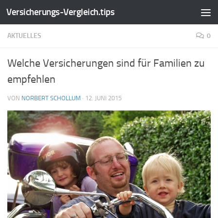
Versicherungs-Vergleich.tips
Zum Inhalt springen
AKTUELLES
0
Welche Versicherungen sind für Familien zu
empfehlen
VON
NORBERT SCHOLLUM
·
12. JUNI 2015