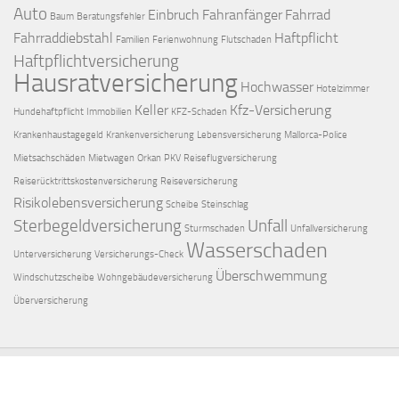
Auto
Einbruch
Fahranfänger
Fahrrad
Baum
Beratungsfehler
Fahrraddiebstahl
Haftpflicht
Familien
Ferienwohnung
Flutschaden
Haftpflichtversicherung
Hausratversicherung
Hochwasser
Hotelzimmer
Keller
Kfz-Versicherung
Hundehaftpflicht
Immobilien
KFZ-Schaden
Krankenhaustagegeld
Krankenversicherung
Lebensversicherung
Mallorca-Police
Mietsachschäden
Mietwagen
Orkan
PKV
Reiseflugversicherung
Reiserücktrittskostenversicherung
Reiseversicherung
Risikolebensversicherung
Scheibe
Steinschlag
Sterbegeldversicherung
Unfall
Sturmschaden
Unfallversicherung
Wasserschaden
Unterversicherung
Versicherungs-Check
Überschwemmung
Windschutzscheibe
Wohngebäudeversicherung
Überversicherung