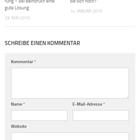
rung – bei Beinbruch eine
sie sich noch?
gute Lösung
14. JANUAR 2015
29. MAI 2015
SCHREIBE EINEN KOMMENTAR
Kommentar
*
Name
*
E-Mail-Adresse
*
Website