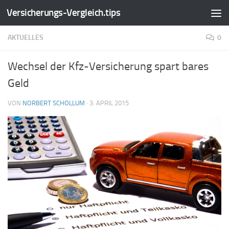
Versicherungs-Vergleich.tips
Zum Inhalt springen
AKTUELLES
0
Wechsel der Kfz-Versicherung spart bares
Geld
VON
NORBERT SCHOLLUM
·
3. APRIL 2015