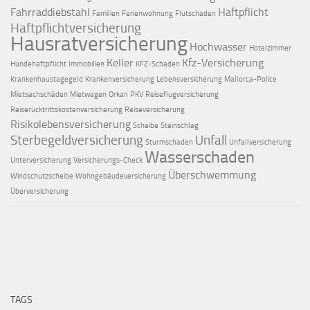
Fahrraddiebstahl
Haftpflicht
Familien
Ferienwohnung
Flutschaden
Haftpflichtversicherung
Hausratversicherung
Hochwasser
Hotelzimmer
Keller
Kfz-Versicherung
Hundehaftpflicht
Immobilien
KFZ-Schaden
Krankenhaustagegeld
Krankenversicherung
Lebensversicherung
Mallorca-Police
Mietsachschäden
Mietwagen
Orkan
PKV
Reiseflugversicherung
Reiserücktrittskostenversicherung
Reiseversicherung
Risikolebensversicherung
Scheibe
Steinschlag
Sterbegeldversicherung
Unfall
Sturmschaden
Unfallversicherung
Wasserschaden
Unterversicherung
Versicherungs-Check
Überschwemmung
Windschutzscheibe
Wohngebäudeversicherung
Überversicherung
TAGS