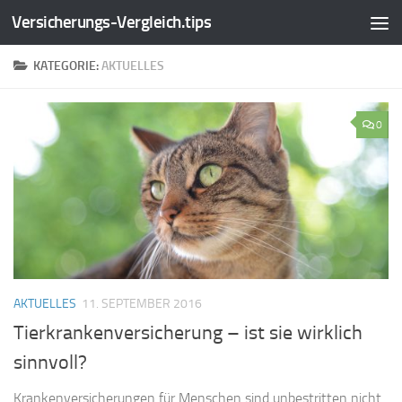
Versicherungs-Vergleich.tips
Zum Inhalt springen
KATEGORIE:
AKTUELLES
0
AKTUELLES
11. SEPTEMBER 2016
Tierkrankenversicherung – ist sie wirklich
sinnvoll?
Krankenversicherungen für Menschen sind unbestritten nicht