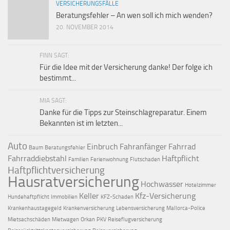
VERSICHERUNGSFÄLLE
Beratungsfehler – An wen soll ich mich wenden?
20. NOVEMBER 2014
FINN SAGT:
Für die Idee mit der Versicherung danke! Der folge ich
bestimmt...
MIA SAGT:
Danke für die Tipps zur Steinschlagreparatur. Einem
Bekannten ist im letzten...
Auto
Einbruch
Fahranfänger
Fahrrad
Baum
Beratungsfehler
Fahrraddiebstahl
Haftpflicht
Familien
Ferienwohnung
Flutschaden
Haftpflichtversicherung
Hausratversicherung
Hochwasser
Hotelzimmer
Keller
Kfz-Versicherung
Hundehaftpflicht
Immobilien
KFZ-Schaden
Krankenhaustagegeld
Krankenversicherung
Lebensversicherung
Mallorca-Police
Mietsachschäden
Mietwagen
Orkan
PKV
Reiseflugversicherung