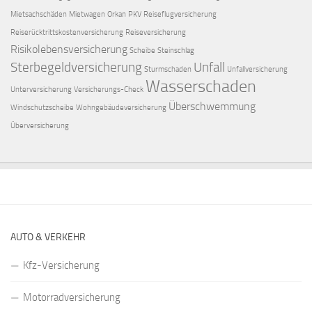
Mietsachschäden
Mietwagen
Orkan
PKV
Reiseflugversicherung
Reiserücktrittskostenversicherung
Reiseversicherung
Risikolebensversicherung
Scheibe
Steinschlag
Sterbegeldversicherung
Unfall
Sturmschaden
Unfallversicherung
Wasserschaden
Unterversicherung
Versicherungs-Check
Überschwemmung
Windschutzscheibe
Wohngebäudeversicherung
Überversicherung
AUTO & VERKEHR
Kfz-Versicherung
Motorradversicherung