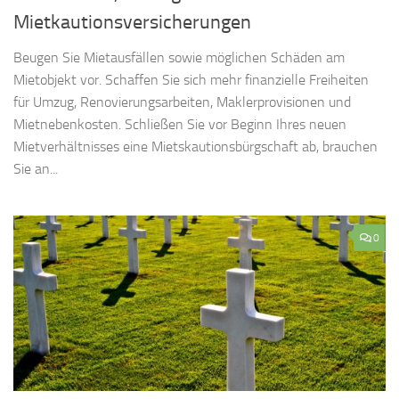
Mietkautionsversicherungen
Beugen Sie Mietausfällen sowie möglichen Schäden am
Mietobjekt vor. Schaffen Sie sich mehr finanzielle Freiheiten
für Umzug, Renovierungsarbeiten, Maklerprovisionen und
Mietnebenkosten. Schließen Sie vor Beginn Ihres neuen
Mietverhältnisses eine Mietskautionsbürgschaft ab, brauchen
Sie an...
0