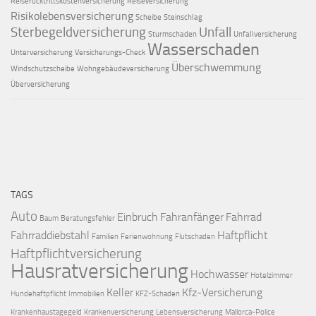
Reiserücktrittskostenversicherung
Reiseversicherung
Risikolebensversicherung
Scheibe
Steinschlag
Sterbegeldversicherung
Unfall
Sturmschaden
Unfallversicherung
Wasserschaden
Unterversicherung
Versicherungs-Check
Überschwemmung
Windschutzscheibe
Wohngebäudeversicherung
Überversicherung
TAGS
Auto
Einbruch
Fahranfänger
Fahrrad
Baum
Beratungsfehler
Fahrraddiebstahl
Haftpflicht
Familien
Ferienwohnung
Flutschaden
Haftpflichtversicherung
Hausratversicherung
Hochwasser
Hotelzimmer
Keller
Kfz-Versicherung
Hundehaftpflicht
Immobilien
KFZ-Schaden
Krankenhaustagegeld
Krankenversicherung
Lebensversicherung
Mallorca-Police