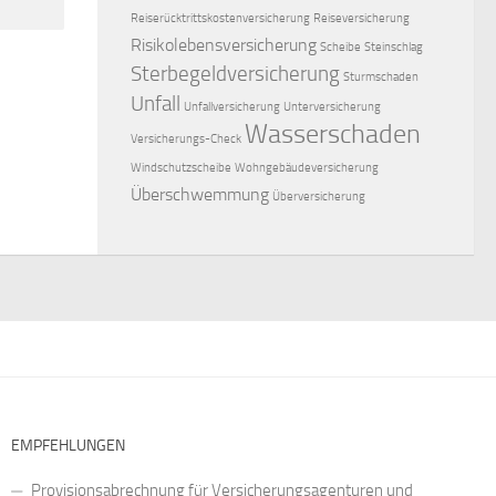
Reiserücktrittskostenversicherung
Reiseversicherung
Risikolebensversicherung
Scheibe
Steinschlag
Sterbegeldversicherung
Sturmschaden
Unfall
Unfallversicherung
Unterversicherung
Wasserschaden
Versicherungs-Check
Windschutzscheibe
Wohngebäudeversicherung
Überschwemmung
Überversicherung
EMPFEHLUNGEN
Provisionsabrechnung für Versicherungsagenturen und