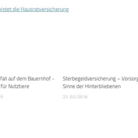
stet die Hausratversicherung
fall auf dem Bauernhof -
0
Sterbegeldversicherung – Vorsor
für Nutztiere
Sinne der Hinterbliebenen
16
22. JULI 2016