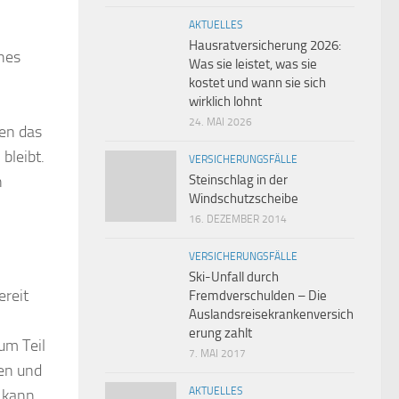
AKTUELLES
Hausratversicherung 2026:
hes
Was sie leistet, was sie
kostet und wann sie sich
wirklich lohnt
24. MAI 2026
len das
bleibt.
VERSICHERUNGSFÄLLE
n
Steinschlag in der
Windschutzscheibe
16. DEZEMBER 2014
VERSICHERUNGSFÄLLE
Ski-Unfall durch
ereit
Fremdverschulden – Die
Auslandsreisekrankenversich
erung zahlt
um Teil
7. MAI 2017
len und
AKTUELLES
 kann