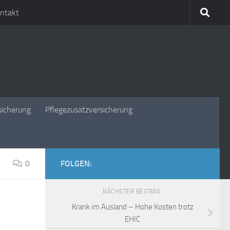
ntakt
sicherung
Pflegezusatzversicherung
0
FOLGEN:
NÄCHSTER BEITRAG
Krank im Ausland – Hohe Kosten trotz
EHIC