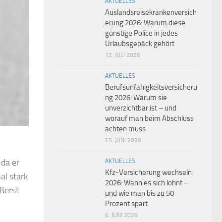
AKTUELLES
Auslandsreisekrankenversich
erung 2026: Warum diese
günstige Police in jedes
Urlaubsgepäck gehört
12. JULI 2026
AKTUELLES
Berufsunfähigkeitsversicheru
ng 2026: Warum sie
unverzichtbar ist – und
worauf man beim Abschluss
achten muss
25. JUNI 2026
 da er
AKTUELLES
Kfz-Versicherung wechseln
al stark
2026: Wann es sich lohnt –
ßerst
und wie man bis zu 50
Prozent spart
6. JUNI 2026