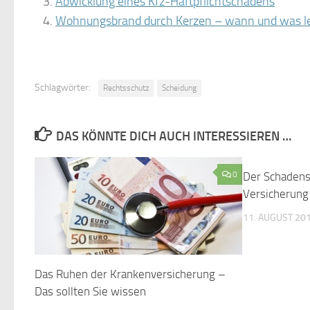
Abwicklung eines Kfz-Haftpflichtschadens
Wohnungsbrand durch Kerzen – wann und was lei
Schlagwörter:
Rechtsschutz
Scheidung
DAS KÖNNTE DICH AUCH INTERESSIEREN …
0
Der Schadens
Versicherung 
11. AUGUST 20
Das Ruhen der Krankenversicherung –
Das sollten Sie wissen