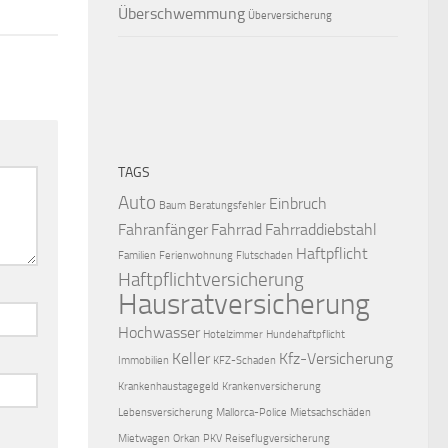
Überschwemmung
Überversicherung
TAGS
Auto
Einbruch
Baum
Beratungsfehler
Fahranfänger
Fahrrad
Fahrraddiebstahl
Haftpflicht
Familien
Ferienwohnung
Flutschaden
Haftpflichtversicherung
Hausratversicherung
Hochwasser
Hotelzimmer
Hundehaftpflicht
Keller
Kfz-Versicherung
Immobilien
KFZ-Schaden
Krankenhaustagegeld
Krankenversicherung
Lebensversicherung
Mallorca-Police
Mietsachschäden
Mietwagen
Orkan
PKV
Reiseflugversicherung