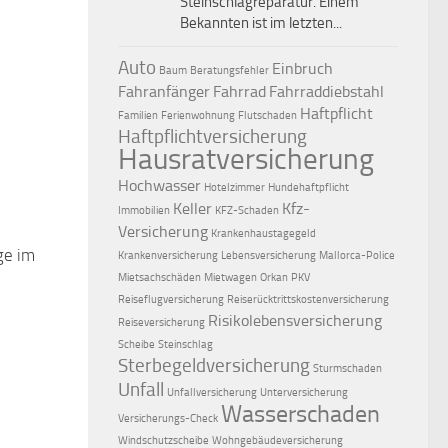
Steinschlagreparatur. Einem
Bekannten ist im letzten...
Auto
Einbruch
Baum
Beratungsfehler
Fahranfänger
Fahrrad
Fahrraddiebstahl
Haftpflicht
Familien
Ferienwohnung
Flutschaden
Haftpflichtversicherung
Hausratversicherung
Hochwasser
Hotelzimmer
Hundehaftpflicht
Keller
Kfz-
Immobilien
KFZ-Schaden
Versicherung
Krankenhaustagegeld
ge im
0
Krankenversicherung
Lebensversicherung
Mallorca-Police
Mietsachschäden
Mietwagen
Orkan
PKV
Reiseflugversicherung
Reiserücktrittskostenversicherung
Risikolebensversicherung
Reiseversicherung
Scheibe
Steinschlag
Sterbegeldversicherung
Sturmschaden
Unfall
Unfallversicherung
Unterversicherung
Wasserschaden
Versicherungs-Check
Windschutzscheibe
Wohngebäudeversicherung