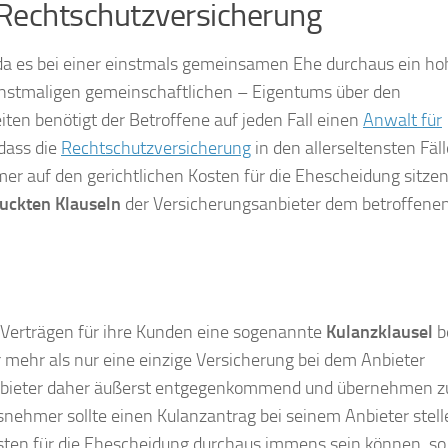
r Rechtschutzversicherung
 da es bei einer einstmals gemeinsamen Ehe durchaus ein ho
 einstmaligen gemeinschaftlichen – Eigentums über den
iten benötigt der Betroffene auf jeden Fall einen
Anwalt für
 dass die
Rechtschutzversicherung
in den allerseltensten Fäl
r auf den gerichtlichen Kosten für die Ehescheidung sitzen 
uckten Klauseln
der Versicherungsanbieter dem betroffene
en Verträgen für ihre Kunden eine sogenannte
Kulanzklausel
b
mehr als nur eine einzige Versicherung bei dem Anbieter
sanbieter daher äußerst entgegenkommend und übernehmen z
snehmer sollte einen Kulanzantrag bei seinem Anbieter stel
osten für die Ehescheidung durchaus immens sein können, so