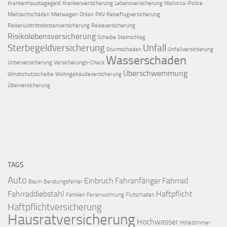
Krankenhaustagegeld
Krankenversicherung
Lebensversicherung
Mallorca-Police
Mietsachschäden
Mietwagen
Orkan
PKV
Reiseflugversicherung
Reiserücktrittskostenversicherung
Reiseversicherung
Risikolebensversicherung
Scheibe
Steinschlag
Sterbegeldversicherung
Unfall
Sturmschaden
Unfallversicherung
Wasserschaden
Unterversicherung
Versicherungs-Check
Überschwemmung
Windschutzscheibe
Wohngebäudeversicherung
Überversicherung
TAGS
Auto
Einbruch
Fahranfänger
Fahrrad
Baum
Beratungsfehler
Fahrraddiebstahl
Haftpflicht
Familien
Ferienwohnung
Flutschaden
Haftpflichtversicherung
Hausratversicherung
Hochwasser
Hotelzimmer