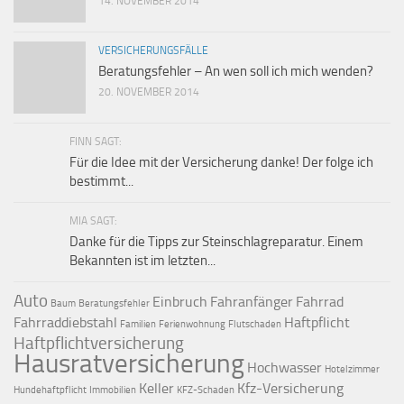
14. NOVEMBER 2014
VERSICHERUNGSFÄLLE
Beratungsfehler – An wen soll ich mich wenden?
20. NOVEMBER 2014
FINN SAGT:
Für die Idee mit der Versicherung danke! Der folge ich
bestimmt...
MIA SAGT:
Danke für die Tipps zur Steinschlagreparatur. Einem
Bekannten ist im letzten...
Auto
Einbruch
Fahranfänger
Fahrrad
Baum
Beratungsfehler
Fahrraddiebstahl
Haftpflicht
Familien
Ferienwohnung
Flutschaden
Haftpflichtversicherung
Hausratversicherung
Hochwasser
Hotelzimmer
Keller
Kfz-Versicherung
Hundehaftpflicht
Immobilien
KFZ-Schaden