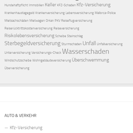
Keller
Kfz-Versicherung
Hundehaftpflicht
Immobilien
KFZ-Schaden
Krankenhaustagegeld
Krankenversicherung
Lebensversicherung
Mallorca-Police
Mietsachschäden
Mietwagen
Orkan
PKV
Reiseflugversicherung
Reiserücktrittskostenversicherung
Reiseversicherung
Risikolebensversicherung
Scheibe
Steinschlag
Sterbegeldversicherung
Unfall
Sturmschaden
Unfallversicherung
Wasserschaden
Unterversicherung
Versicherungs-Check
Überschwemmung
Windschutzscheibe
Wohngebäudeversicherung
Überversicherung
AUTO & VERKEHR
Kfz-Versicherung