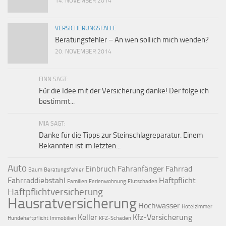
14. NOVEMBER 2014
VERSICHERUNGSFÄLLE
Beratungsfehler – An wen soll ich mich wenden?
20. NOVEMBER 2014
FINN SAGT:
Für die Idee mit der Versicherung danke! Der folge ich
bestimmt...
MIA SAGT:
Danke für die Tipps zur Steinschlagreparatur. Einem
Bekannten ist im letzten...
Auto
Einbruch
Fahranfänger
Fahrrad
Baum
Beratungsfehler
Fahrraddiebstahl
Haftpflicht
Familien
Ferienwohnung
Flutschaden
Haftpflichtversicherung
Hausratversicherung
Hochwasser
Hotelzimmer
Keller
Kfz-Versicherung
Hundehaftpflicht
Immobilien
KFZ-Schaden