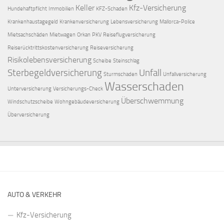
Keller
Kfz-Versicherung
Hundehaftpflicht
Immobilien
KFZ-Schaden
Krankenhaustagegeld
Krankenversicherung
Lebensversicherung
Mallorca-Police
Mietsachschäden
Mietwagen
Orkan
PKV
Reiseflugversicherung
Reiserücktrittskostenversicherung
Reiseversicherung
Risikolebensversicherung
Scheibe
Steinschlag
Sterbegeldversicherung
Unfall
Sturmschaden
Unfallversicherung
Wasserschaden
Unterversicherung
Versicherungs-Check
Überschwemmung
Windschutzscheibe
Wohngebäudeversicherung
Überversicherung
AUTO & VERKEHR
Kfz-Versicherung