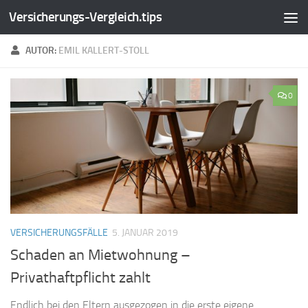
Versicherungs-Vergleich.tips
Zum Inhalt springen
AUTOR:
EMIL KALLERT-STOLL
0
VERSICHERUNGSFÄLLE
5. JANUAR 2019
Schaden an Mietwohnung –
Privathaftpflicht zahlt
Endlich bei den Eltern ausgezogen in die erste eigene