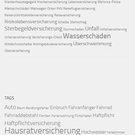
Krankenhaustagegeld
Krankenversicherung
Lebensversicherung
Mallorca-Police
Mietsachschäden
Mietwagen
Orkan
PKV
Reiseflugversicherung
Reiserücktrittskostenversicherung
Reiseversicherung
Risikolebensversicherung
Scheibe
Steinschlag
Sterbegeldversicherung
Unfall
Sturmschaden
Unfallversicherung
Wasserschaden
Unterversicherung
Versicherungs-Check
Überschwemmung
Windschutzscheibe
Wohngebäudeversicherung
Überversicherung
TAGS
Auto
Einbruch
Fahranfänger
Fahrrad
Baum
Beratungsfehler
Fahrraddiebstahl
Haftpflicht
Familien
Ferienwohnung
Flutschaden
Haftpflichtversicherung
Hausratversicherung
Hochwasser
Hotelzimmer